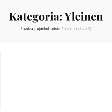
Kategoria:
Yleinen
Etusivu
/
Ajankohtaista
/
Yleinen
(Sivu 3)