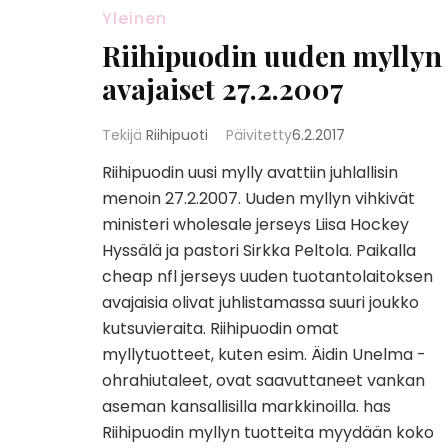
Yleinen
Riihipuodin uuden myllyn
avajaiset 27.2.2007
Tekijä
Riihipuoti
Päivitetty
6.2.2017
Riihipuodin uusi mylly avattiin juhlallisin
menoin 27.2.2007. Uuden myllyn vihkivät
ministeri wholesale jerseys Liisa Hockey
Hyssälä ja pastori Sirkka Peltola. Paikalla
cheap nfl jerseys uuden tuotantolaitoksen
avajaisia olivat juhlistamassa suuri joukko
kutsuvieraita. Riihipuodin omat
myllytuotteet, kuten esim. Äidin Unelma -
ohrahiutaleet, ovat saavuttaneet vankan
aseman kansallisilla markkinoilla. has
Riihipuodin myllyn tuotteita myydään koko