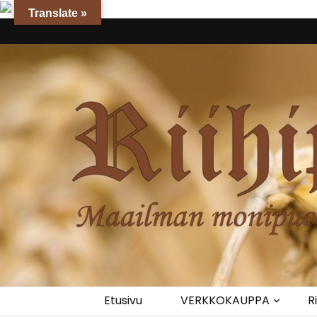
Translate »
Riihipuoti
Maailman monipuolisin myllynmyymälä
Etusivu
VERKKOKAUPPA
R