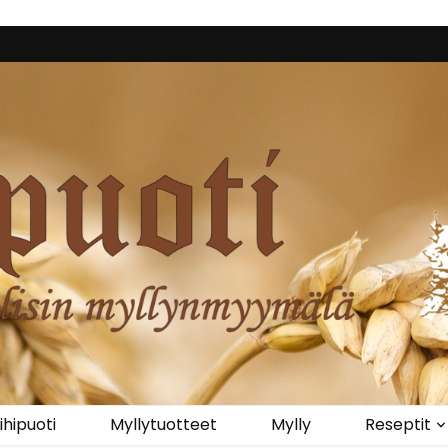
iihipuoti
Myllytuotteet
Mylly
Reseptit