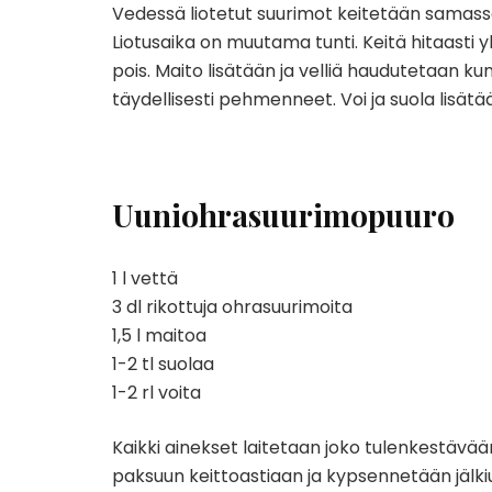
Vedessä liotetut suurimot keitetään samass
Liotusaika on muutama tunti. Keitä hitaasti 
pois. Maito lisätään ja velliä haudutetaan k
täydellisesti pehmenneet. Voi ja suola lisätää
Uuniohrasuurimopuuro
1 l vettä
3 dl rikottuja ohrasuurimoita
1,5 l maitoa
1-2 tl suolaa
1-2 rl voita
Kaikki ainekset laitetaan joko tulenkestävää
paksuun keittoastiaan ja kypsennetään jälk