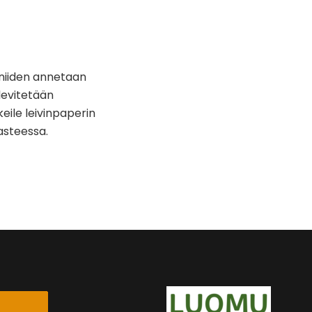
 niiden annetaan
 levitetään
keile leivinpaperin
 asteessa.