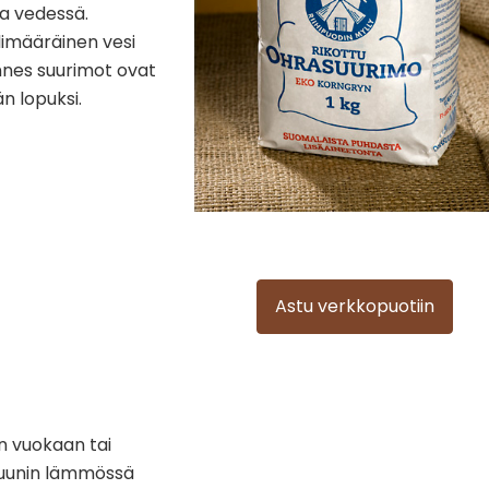
a vedessä.
ylimääräinen vesi
unnes suurimot ovat
n lopuksi.
Astu verkkopuotiin
n vuokaan tai
iuunin lämmössä