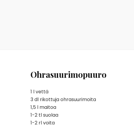
Ohrasuurimopuuro
1 l vettä
3 dl rikottuja ohrasuurimoita
1,5 l maitoa
1-2 tl suolaa
1-2 rl voita