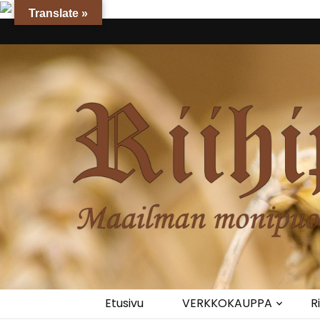
Translate »
Riihipuoti
Maailman monipuolisin myllynmyymälä
Etusivu
VERKKOKAUPPA
R