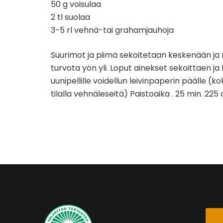
50 g voisulaa
2 tl suolaa
3-5 rl vehnä-tai grahamjauhoja
Suurimot ja piimä sekoitetaan keskenään ja
turvota yön yli. Loput ainekset sekoittaen ja
uunipellille voidellun leivinpaperin päälle (ko
tilalla vehnäleseitä) Paistoaika . 25 min. 225