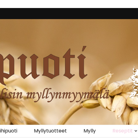
iihipuoti
Myllytuotteet
Mylly
Reseptit