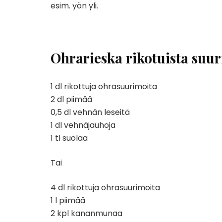
esim. yön yli.
Ohrarieska rikotuista suu
1 dl rikottuja ohrasuurimoita
2 dl piimää
0,5 dl vehnän leseitä
1 dl vehnäjauhoja
1 tl suolaa
Tai
4 dl rikottuja ohrasuurimoita
1 l piimää
2 kpl kananmunaa