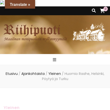
Translate »
0
Riihipuoti
Maailman monipuolisin myllynmyymälä
Etusivu
/
Ajankohtaista
/
Yleinen
/
Huomio Raahe, Helsinki,
Pöytyä ja Turku
Yleinen