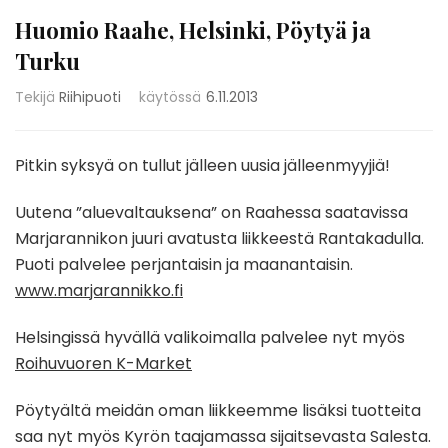
Huomio Raahe, Helsinki, Pöytyä ja
Turku
Tekijä
Riihipuoti
käytössä
6.11.2013
Pitkin syksyä on tullut jälleen uusia jälleenmyyjiä!
Uutena ”aluevaltauksena” on Raahessa saatavissa
Marjarannikon juuri avatusta liikkeestä Rantakadulla.
Puoti palvelee perjantaisin ja maanantaisin.
www.marjarannikko.fi
Helsingissä hyvällä valikoimalla palvelee nyt myös
Roihuvuoren K-Market
Pöytyältä meidän oman liikkeemme lisäksi tuotteita
saa nyt myös Kyrön taajamassa sijaitsevasta Salesta.