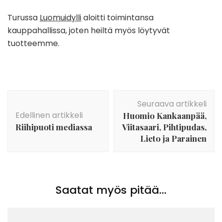
Turussa
Luomuidylli
aloitti toimintansa
kauppahallissa, joten heiltä myös löytyvät
tuotteemme.
Artikkelien
Seuraava artikkeli
selaus
Edellinen artikkeli
Huomio Kankaanpää,
Riihipuoti mediassa
Viitasaari, Pihtipudas,
Lieto ja Parainen
Saatat myös pitää...