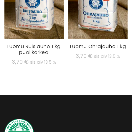
Luomu Ruisjauho 1 kg
Luomu Ohrajauho 1 kg
puolikarkea
3,70
€
sis alv 13,5 %
3,70
€
sis alv 13,5 %