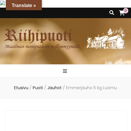
Translate »
0
Riihipuoti
Maailman monipuolisin myllynmyymälä
Etusivu
/
Puoti
/
Jauhot
/
Emmerjauho 5 kg Luomu