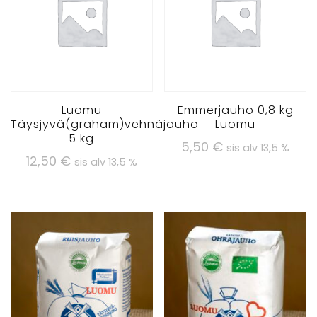
Luomu
Emmerjauho 0,8 kg
Täysjyvä(graham)vehnäjauho
Luomu
5 kg
5,50
€
sis alv 13,5 %
12,50
€
sis alv 13,5 %