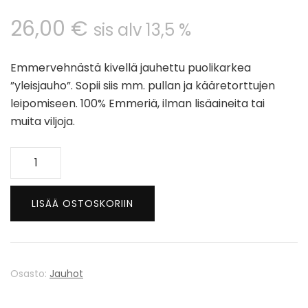
26,00
€
sis alv 13,5 %
Emmervehnästä kivellä jauhettu puolikarkea
”yleisjauho”. Sopii siis mm. pullan ja kääretorttujen
leipomiseen. 100% Emmeriä, ilman lisäaineita tai
muita viljoja.
Emmerjauho
5
kg
LISÄÄ OSTOSKORIIN
Luomu
määrä
Osasto:
Jauhot