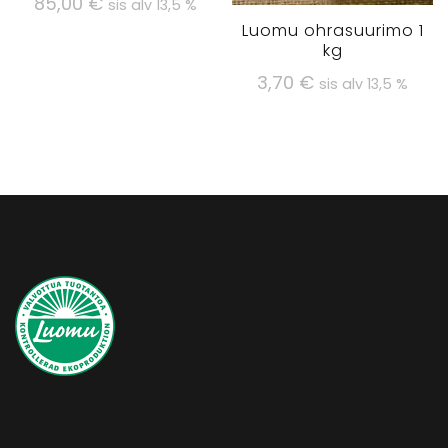
85,00
€
sis alv 13,5 %
Luomu ohrasuurimo 1
kg
3,70
€
sis alv 13,5 %