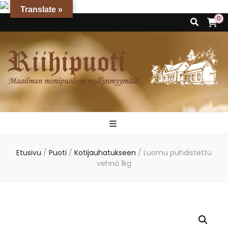
Translate »
0
Riihipuoti
Maailman monipuolisin myllynmyymälä
Etusivu
/
Puoti
/
Kotijauhatukseen
/
Luomu puhdistettu
vehnä 1kg