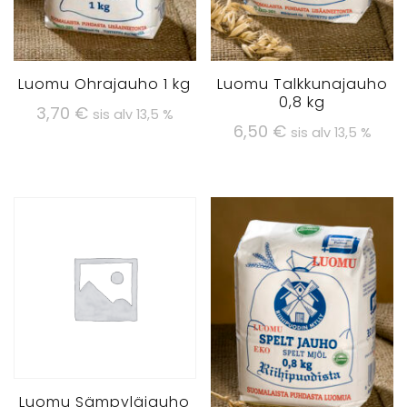
Luomu Ohrajauho 1 kg
Luomu Talkkunajauho
0,8 kg
3,70
€
sis alv 13,5 %
6,50
€
sis alv 13,5 %
Luomu Sämpyläjauho