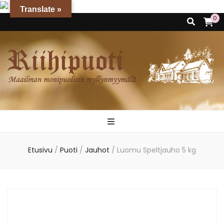
Translate »
0
Riihipuoti
Maailman monipuolisin myllynmyymälä
Etusivu
/
Puoti
/
Jauhot
/
Luomu Speltjauho 5 kg